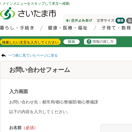
メインメニューをスキップして本文へ移動
フッターへ移動
ページの先頭です。
ページの先頭に戻る
メインメニューへ移動
サイト内検索。検索したいキーワードを入力し、検索ボタンをクリックもしくはキーボードのエンターキーを押してください。
メインメニューです。
情報の探し方
ページの本文です。
一つ前に見ていたページに戻る
お問い合わせフォーム
入力画面
お問い合わせ先：都市局/都心整備部/都心整備課
以下の内容を入力してください。
お名前
（必須）