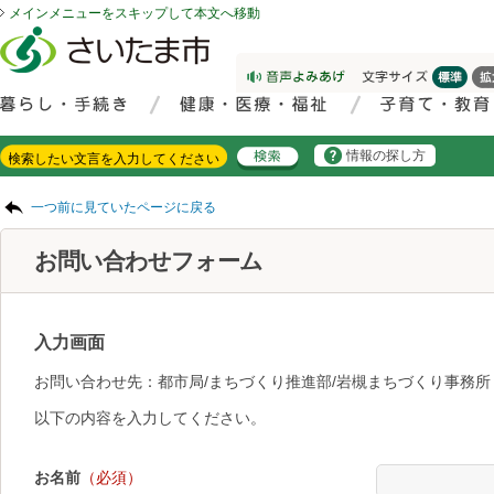
メインメニューをスキップして本文へ移動
フッターへ移動
ページの先頭です。
ページの先頭に戻る
メインメニューへ移動
サイト内検索。検索したいキーワードを入力し、検索ボタンをクリックもしくはキーボードのエンターキーを押してください。
メインメニューです。
情報の探し方
ページの本文です。
一つ前に見ていたページに戻る
お問い合わせフォーム
入力画面
お問い合わせ先：都市局/まちづくり推進部/岩槻まちづくり事務所
以下の内容を入力してください。
お名前
（必須）