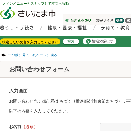
メインメニューをスキップして本文へ移動
フッターへ移動
ページの先頭です。
ページの先頭に戻る
メインメニューへ移動
サイト内検索。検索したいキーワードを入力し、検索ボタンをクリックもしくはキーボードのエンターキーを押してください。
メインメニューです。
情報の探し方
ページの本文です。
一つ前に見ていたページに戻る
お問い合わせフォーム
入力画面
お問い合わせ先：都市局/まちづくり推進部/浦和東部まちづくり事
以下の内容を入力してください。
お名前
（必須）