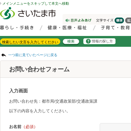
メインメニューをスキップして本文へ移動
フッターへ移動
ページの先頭です。
ページの先頭に戻る
メインメニューへ移動
サイト内検索。検索したいキーワードを入力し、検索ボタンをクリックもしくはキーボードのエンターキーを押してください。
メインメニューです。
情報の探し方
ページの本文です。
一つ前に見ていたページに戻る
お問い合わせフォーム
入力画面
お問い合わせ先：都市局/交通政策部/交通政策課
以下の内容を入力してください。
お名前
（必須）