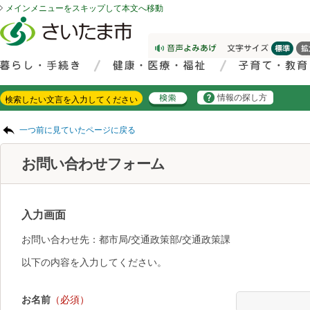
メインメニューをスキップして本文へ移動
フッターへ移動
ページの先頭です。
ページの先頭に戻る
メインメニューへ移動
サイト内検索。検索したいキーワードを入力し、検索ボタンをクリックもしくはキーボードのエンターキーを押してください。
メインメニューです。
情報の探し方
ページの本文です。
一つ前に見ていたページに戻る
お問い合わせフォーム
入力画面
お問い合わせ先：都市局/交通政策部/交通政策課
以下の内容を入力してください。
お名前
（必須）