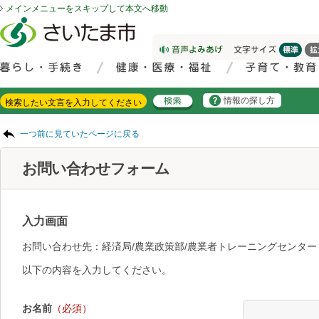
メインメニューをスキップして本文へ移動
フッターへ移動
ページの先頭です。
ページの先頭に戻る
メインメニューへ移動
サイト内検索。検索したいキーワードを入力し、検索ボタンをクリックもしくはキーボードのエンターキーを押してください。
メインメニューです。
情報の探し方
ページの本文です。
一つ前に見ていたページに戻る
お問い合わせフォーム
入力画面
お問い合わせ先：経済局/農業政策部/農業者トレーニングセンター
以下の内容を入力してください。
お名前
（必須）