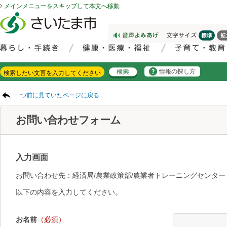
メインメニューをスキップして本文へ移動
フッターへ移動
ページの先頭です。
ページの先頭に戻る
メインメニューへ移動
サイト内検索。検索したいキーワードを入力し、検索ボタンをクリックもしくはキーボードのエンターキーを押してください。
メインメニューです。
情報の探し方
ページの本文です。
一つ前に見ていたページに戻る
お問い合わせフォーム
入力画面
お問い合わせ先：経済局/農業政策部/農業者トレーニングセンター
以下の内容を入力してください。
お名前
（必須）