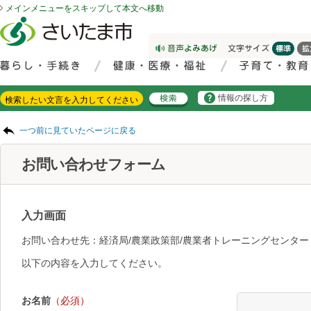
メインメニューをスキップして本文へ移動
フッターへ移動
ページの先頭です。
ページの先頭に戻る
メインメニューへ移動
サイト内検索。検索したいキーワードを入力し、検索ボタンをクリックもしくはキーボードのエンターキーを押してください。
メインメニューです。
情報の探し方
ページの本文です。
一つ前に見ていたページに戻る
お問い合わせフォーム
入力画面
お問い合わせ先：経済局/農業政策部/農業者トレーニングセンター
以下の内容を入力してください。
お名前
（必須）