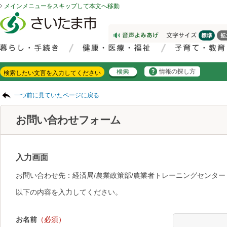
メインメニューをスキップして本文へ移動
フッターへ移動
ページの先頭です。
ページの先頭に戻る
メインメニューへ移動
サイト内検索。検索したいキーワードを入力し、検索ボタンをクリックもしくはキーボードのエンターキーを押してください。
メインメニューです。
情報の探し方
ページの本文です。
一つ前に見ていたページに戻る
お問い合わせフォーム
入力画面
お問い合わせ先：経済局/農業政策部/農業者トレーニングセンター
以下の内容を入力してください。
お名前
（必須）