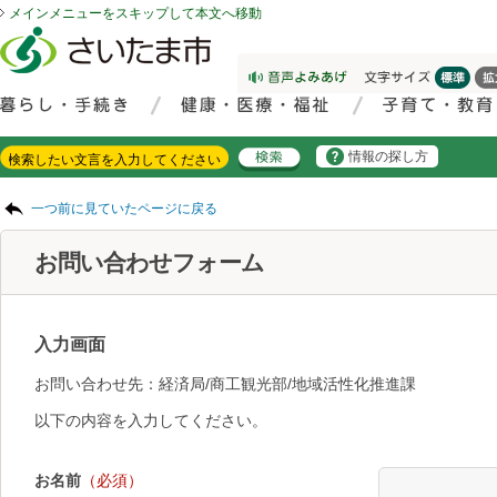
メインメニューをスキップして本文へ移動
フッターへ移動
ページの先頭です。
ページの先頭に戻る
メインメニューへ移動
サイト内検索。検索したいキーワードを入力し、検索ボタンをクリックもしくはキーボードのエンターキーを押してください。
メインメニューです。
情報の探し方
ページの本文です。
一つ前に見ていたページに戻る
お問い合わせフォーム
入力画面
お問い合わせ先：経済局/商工観光部/地域活性化推進課
以下の内容を入力してください。
お名前
（必須）