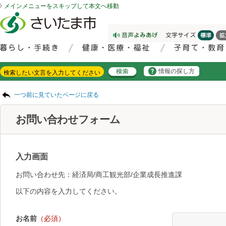
メインメニューをスキップして本文へ移動
フッターへ移動
ページの先頭です。
ページの先頭に戻る
メインメニューへ移動
サイト内検索。検索したいキーワードを入力し、検索ボタンをクリックもしくはキーボードのエンターキーを押してください。
メインメニューです。
情報の探し方
ページの本文です。
一つ前に見ていたページに戻る
お問い合わせフォーム
入力画面
お問い合わせ先：経済局/商工観光部/企業成長推進課
以下の内容を入力してください。
お名前
（必須）