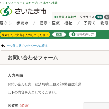
メインメニューをスキップして本文へ移動
フッターへ移動
ページの先頭です。
ページの先頭に戻る
メインメニューへ移動
サイト内検索。検索したいキーワードを入力し、検索ボタンをクリックもしくはキーボードのエンターキーを押してください。
メインメニューです。
情報の探し方
ページの本文です。
一つ前に見ていたページに戻る
お問い合わせフォーム
入力画面
お問い合わせ先：経済局/商工観光部/労働政策課
以下の内容を入力してください。
お名前
（必須）