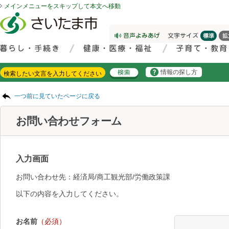
メインメニューをスキップして本文へ移動
フッターへ移動
ページの先頭です。
ページの先頭に戻る
メインメニューへ移動
サイト内検索。検索したいキーワードを入力し、検索ボタンをクリックもしくはキーボードのエンターキーを押してください。
メインメニューです。
情報の探し方
ページの本文です。
一つ前に見ていたページに戻る
お問い合わせフォーム
入力画面
お問い合わせ先：経済局/商工観光部/労働政策課
以下の内容を入力してください。
お名前
（必須）