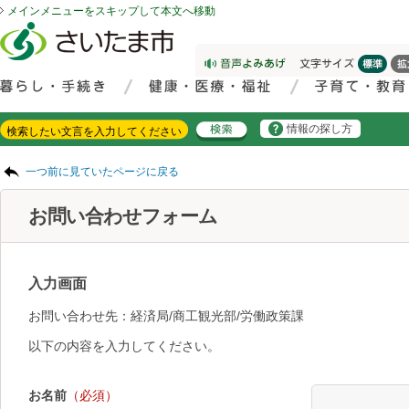
メインメニューをスキップして本文へ移動
フッターへ移動
ページの先頭です。
ページの先頭に戻る
メインメニューへ移動
サイト内検索。検索したいキーワードを入力し、検索ボタンをクリックもしくはキーボードのエンターキーを押してください。
メインメニューです。
情報の探し方
ページの本文です。
一つ前に見ていたページに戻る
お問い合わせフォーム
入力画面
お問い合わせ先：経済局/商工観光部/労働政策課
以下の内容を入力してください。
お名前
（必須）