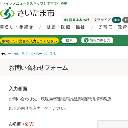
メインメニューをスキップして本文へ移動
フッターへ移動
ページの先頭です。
ページの先頭に戻る
メインメニューへ移動
サイト内検索。検索したいキーワードを入力し、検索ボタンをクリックもしくはキーボードのエンターキーを押してください。
メインメニューです。
情報の探し方
ページの本文です。
一つ前に見ていたページに戻る
お問い合わせフォーム
入力画面
お問い合わせ先：環境局/資源循環推進部/西部清掃事務所
以下の内容を入力してください。
お名前
（必須）