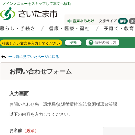
メインメニューをスキップして本文へ移動
フッターへ移動
ページの先頭です。
ページの先頭に戻る
メインメニューへ移動
サイト内検索。検索したいキーワードを入力し、検索ボタンをクリックもしくはキーボードのエンターキーを押してください。
メインメニューです。
情報の探し方
ページの本文です。
一つ前に見ていたページに戻る
お問い合わせフォーム
入力画面
お問い合わせ先：環境局/資源循環推進部/資源循環政策課
以下の内容を入力してください。
お名前
（必須）