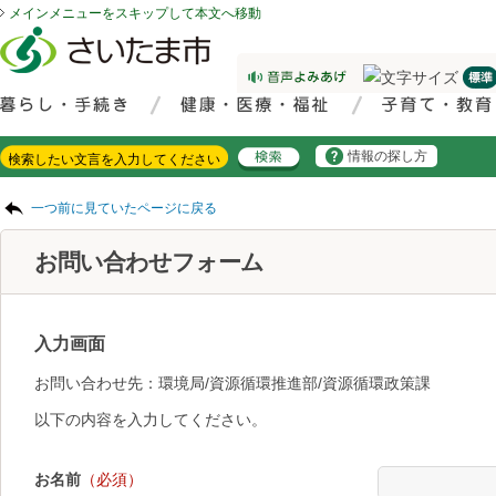
メインメニューをスキップして本文へ移動
フッターへ移動
ページの先頭です。
ページの先頭に戻る
メインメニューへ移動
サイト内検索。検索したいキーワードを入力し、検索ボタンをクリックもしくはキーボードのエンターキーを押してください。
メインメニューです。
情報の探し方
ページの本文です。
一つ前に見ていたページに戻る
お問い合わせフォーム
入力画面
お問い合わせ先：環境局/資源循環推進部/資源循環政策課
以下の内容を入力してください。
お名前
（必須）