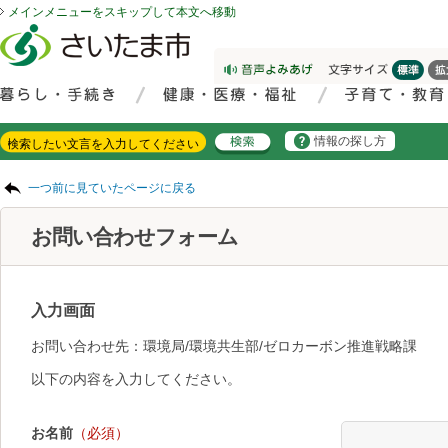
メインメニューをスキップして本文へ移動
フッターへ移動
ページの先頭です。
ページの先頭に戻る
メインメニューへ移動
サイト内検索。検索したいキーワードを入力し、検索ボタンをクリックもしくはキーボードのエンターキーを押してください。
メインメニューです。
情報の探し方
ページの本文です。
一つ前に見ていたページに戻る
お問い合わせフォーム
入力画面
お問い合わせ先：環境局/環境共生部/ゼロカーボン推進戦略課
以下の内容を入力してください。
お名前
（必須）