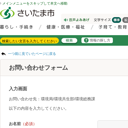
メインメニューをスキップして本文へ移動
フッターへ移動
ページの先頭です。
ページの先頭に戻る
メインメニューへ移動
サイト内検索。検索したいキーワードを入力し、検索ボタンをクリックもしくはキーボードのエンターキーを押してください。
メインメニューです。
情報の探し方
ページの本文です。
一つ前に見ていたページに戻る
お問い合わせフォーム
入力画面
お問い合わせ先：環境局/環境共生部/環境総務課
以下の内容を入力してください。
お名前
（必須）