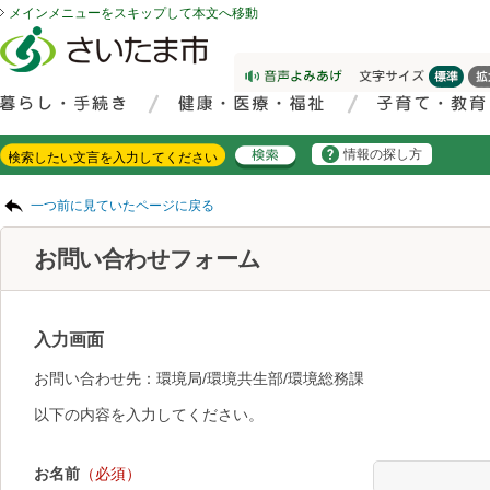
メインメニューをスキップして本文へ移動
フッターへ移動
ページの先頭です。
ページの先頭に戻る
メインメニューへ移動
サイト内検索。検索したいキーワードを入力し、検索ボタンをクリックもしくはキーボードのエンターキーを押してください。
メインメニューです。
情報の探し方
ページの本文です。
一つ前に見ていたページに戻る
お問い合わせフォーム
入力画面
お問い合わせ先：環境局/環境共生部/環境総務課
以下の内容を入力してください。
お名前
（必須）