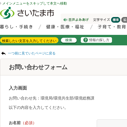
メインメニューをスキップして本文へ移動
フッターへ移動
ページの先頭です。
ページの先頭に戻る
メインメニューへ移動
サイト内検索。検索したいキーワードを入力し、検索ボタンをクリックもしくはキーボードのエンターキーを押してください。
メインメニューです。
情報の探し方
ページの本文です。
一つ前に見ていたページに戻る
お問い合わせフォーム
入力画面
お問い合わせ先：環境局/環境共生部/環境総務課
以下の内容を入力してください。
お名前
（必須）