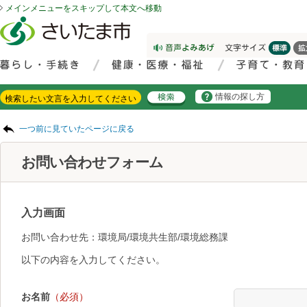
メインメニューをスキップして本文へ移動
フッターへ移動
ページの先頭です。
ページの先頭に戻る
メインメニューへ移動
サイト内検索。検索したいキーワードを入力し、検索ボタンをクリックもしくはキーボードのエンターキーを押してください。
メインメニューです。
情報の探し方
ページの本文です。
一つ前に見ていたページに戻る
お問い合わせフォーム
入力画面
お問い合わせ先：環境局/環境共生部/環境総務課
以下の内容を入力してください。
お名前
（必須）