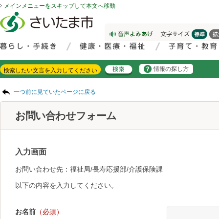
メインメニューをスキップして本文へ移動
フッターへ移動
ページの先頭です。
ページの先頭に戻る
メインメニューへ移動
サイト内検索。検索したいキーワードを入力し、検索ボタンをクリックもしくはキーボードのエンターキーを押してください。
メインメニューです。
情報の探し方
ページの本文です。
一つ前に見ていたページに戻る
お問い合わせフォーム
入力画面
お問い合わせ先：福祉局/長寿応援部/介護保険課
以下の内容を入力してください。
お名前
（必須）