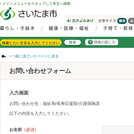
メインメニューをスキップして本文へ移動
フッターへ移動
ページの先頭です。
ページの先頭に戻る
メインメニューへ移動
サイト内検索。検索したいキーワードを入力し、検索ボタンをクリックもしくはキーボードのエンターキーを押してください。
メインメニューです。
情報の探し方
ページの本文です。
一つ前に見ていたページに戻る
お問い合わせフォーム
入力画面
お問い合わせ先：福祉局/長寿応援部/介護保険課
以下の内容を入力してください。
お名前
（必須）