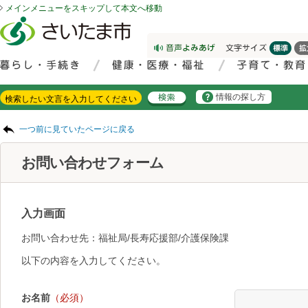
メインメニューをスキップして本文へ移動
フッターへ移動
ページの先頭です。
ページの先頭に戻る
メインメニューへ移動
サイト内検索。検索したいキーワードを入力し、検索ボタンをクリックもしくはキーボードのエンターキーを押してください。
メインメニューです。
情報の探し方
ページの本文です。
一つ前に見ていたページに戻る
お問い合わせフォーム
入力画面
お問い合わせ先：福祉局/長寿応援部/介護保険課
以下の内容を入力してください。
お名前
（必須）