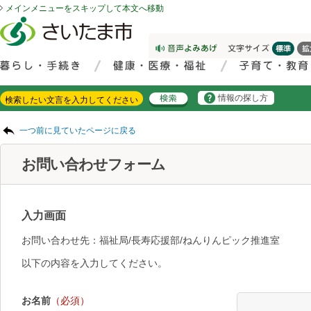
メインメニューをスキップして本文へ移動
フッターへ移動
ページの先頭です。
ページの先頭に戻る
メインメニューへ移動
サイト内検索。検索したいキーワードを入力し、検索ボタンをクリックもしくはキーボードのエンターキーを押してください。
メインメニューです。
情報の探し方
ページの本文です。
一つ前に見ていたページに戻る
お問い合わせフォーム
入力画面
お問い合わせ先：福祉局/長寿応援部/ねんりんピック推進室
以下の内容を入力してください。
お名前
（必須）