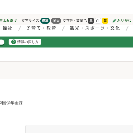
情報の探し方
/国保年金課