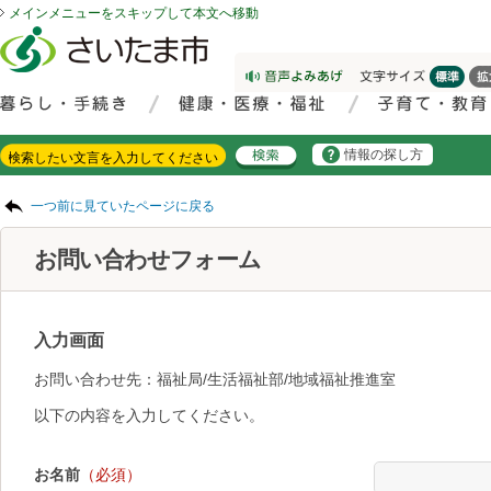
メインメニューをスキップして本文へ移動
フッターへ移動
ページの先頭です。
ページの先頭に戻る
メインメニューへ移動
サイト内検索。検索したいキーワードを入力し、検索ボタンをクリックもしくはキーボードのエンターキーを押してください。
メインメニューです。
情報の探し方
ページの本文です。
一つ前に見ていたページに戻る
お問い合わせフォーム
入力画面
お問い合わせ先：福祉局/生活福祉部/地域福祉推進室
以下の内容を入力してください。
お名前
（必須）