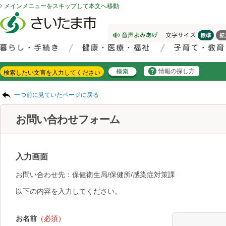
メインメニューをスキップして本文へ移動
フッターへ移動
ページの先頭です。
ページの先頭に戻る
メインメニューへ移動
サイト内検索。検索したいキーワードを入力し、検索ボタンをクリックもしくはキーボードのエンターキーを押してください。
メインメニューです。
情報の探し方
ページの本文です。
一つ前に見ていたページに戻る
お問い合わせフォーム
入力画面
お問い合わせ先：保健衛生局/保健所/感染症対策課
以下の内容を入力してください。
お名前
（必須）