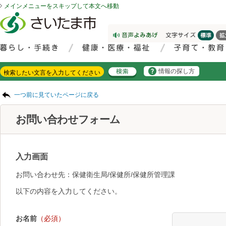
メインメニューをスキップして本文へ移動
フッターへ移動
ページの先頭です。
ページの先頭に戻る
メインメニューへ移動
サイト内検索。検索したいキーワードを入力し、検索ボタンをクリックもしくはキーボードのエンターキーを押してください。
メインメニューです。
情報の探し方
ページの本文です。
一つ前に見ていたページに戻る
お問い合わせフォーム
入力画面
お問い合わせ先：保健衛生局/保健所/保健所管理課
以下の内容を入力してください。
お名前
（必須）