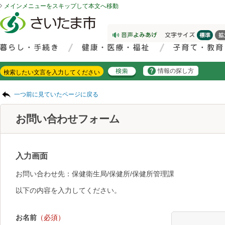
メインメニューをスキップして本文へ移動
フッターへ移動
ページの先頭です。
ページの先頭に戻る
メインメニューへ移動
サイト内検索。検索したいキーワードを入力し、検索ボタンをクリックもしくはキーボードのエンターキーを押してください。
メインメニューです。
情報の探し方
ページの本文です。
一つ前に見ていたページに戻る
お問い合わせフォーム
入力画面
お問い合わせ先：保健衛生局/保健所/保健所管理課
以下の内容を入力してください。
お名前
（必須）