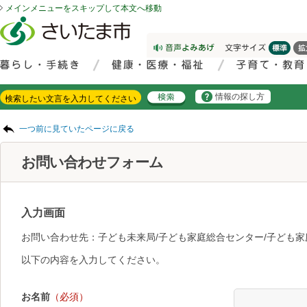
メインメニューをスキップして本文へ移動
フッターへ移動
ページの先頭です。
ページの先頭に戻る
メインメニューへ移動
サイト内検索。検索したいキーワードを入力し、検索ボタンをクリックもしくはキーボードのエンターキーを押してください。
メインメニューです。
情報の探し方
ページの本文です。
一つ前に見ていたページに戻る
お問い合わせフォーム
入力画面
お問い合わせ先：子ども未来局/子ども家庭総合センター/子ども家
以下の内容を入力してください。
お名前
（必須）