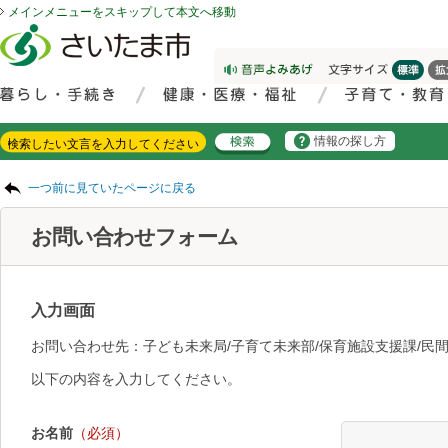
メインメニューをスキップして本文へ移動
フッターへ移動
ページの先頭です。
ページの先頭に戻る
メインメニューへ移動
サイト内検索。検索したいキーワードを入力し、検索ボタンをクリックもしくはキーボードのエンターキーを押してください。
メインメニューです。
情報の探し方
ページの本文です。
一つ前に見ていたページに戻る
お問い合わせフォーム
入力画面
お問い合わせ先：子ども未来局/子育て未来部/保育施設支援課/民間
以下の内容を入力してください。
お名前
（必須）