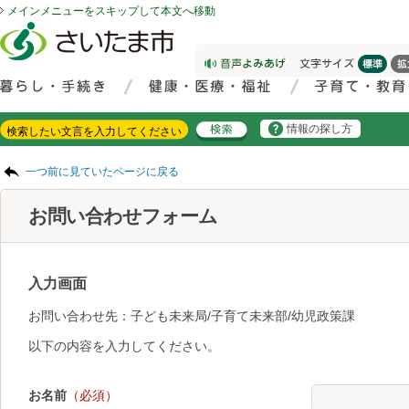
メインメニューをスキップして本文へ移動
フッターへ移動
ページの先頭です。
ページの先頭に戻る
メインメニューへ移動
サイト内検索。検索したいキーワードを入力し、検索ボタンをクリックもしくはキーボードのエンターキーを押してください。
メインメニューです。
情報の探し方
ページの本文です。
一つ前に見ていたページに戻る
お問い合わせフォーム
入力画面
お問い合わせ先：子ども未来局/子育て未来部/幼児政策課
以下の内容を入力してください。
お名前
（必須）