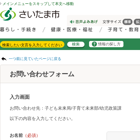
メインメニューをスキップして本文へ移動
フッターへ移動
ページの先頭です。
ページの先頭に戻る
メインメニューへ移動
サイト内検索。検索したいキーワードを入力し、検索ボタンをクリックもしくはキーボードのエンターキーを押してください。
メインメニューです。
情報の探し方
ページの本文です。
一つ前に見ていたページに戻る
お問い合わせフォーム
入力画面
お問い合わせ先：子ども未来局/子育て未来部/幼児政策課
以下の内容を入力してください。
お名前
（必須）