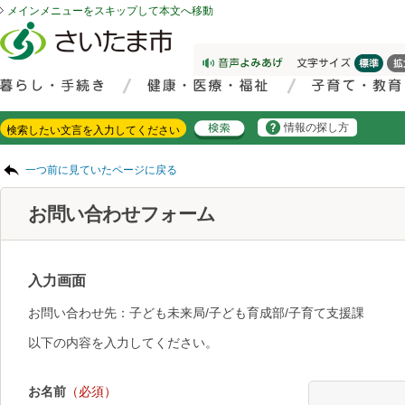
メインメニューをスキップして本文へ移動
フッターへ移動
ページの先頭です。
ページの先頭に戻る
メインメニューへ移動
サイト内検索。検索したいキーワードを入力し、検索ボタンをクリックもしくはキーボードのエンターキーを押してください。
メインメニューです。
情報の探し方
ページの本文です。
一つ前に見ていたページに戻る
お問い合わせフォーム
入力画面
お問い合わせ先：子ども未来局/子ども育成部/子育て支援課
以下の内容を入力してください。
お名前
（必須）