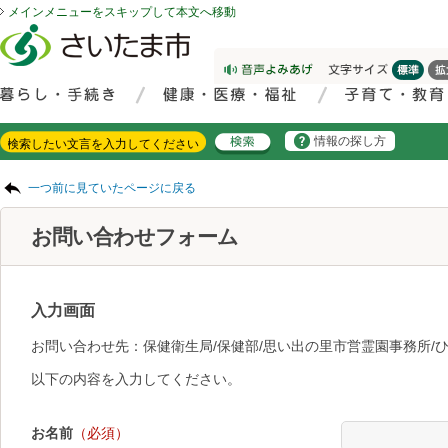
メインメニューをスキップして本文へ移動
フッターへ移動
ページの先頭です。
ページの先頭に戻る
メインメニューへ移動
サイト内検索。検索したいキーワードを入力し、検索ボタンをクリックもしくはキーボードのエンターキーを押してください。
メインメニューです。
情報の探し方
ページの本文です。
一つ前に見ていたページに戻る
お問い合わせフォーム
入力画面
お問い合わせ先：保健衛生局/保健部/思い出の里市営霊園事務所/
以下の内容を入力してください。
お名前
（必須）