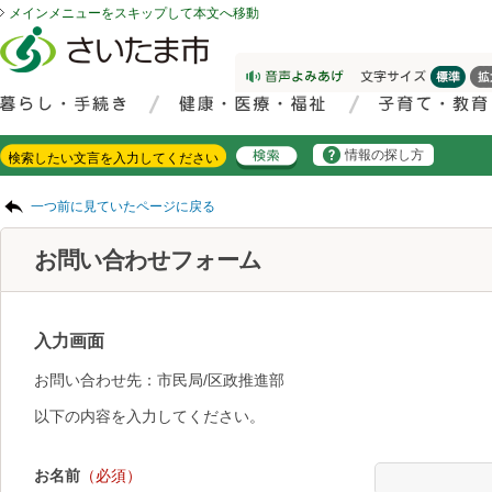
メインメニューをスキップして本文へ移動
フッターへ移動
ページの先頭です。
ページの先頭に戻る
メインメニューへ移動
サイト内検索。検索したいキーワードを入力し、検索ボタンをクリックもしくはキーボードのエンターキーを押してください。
メインメニューです。
情報の探し方
ページの本文です。
一つ前に見ていたページに戻る
お問い合わせフォーム
入力画面
お問い合わせ先：市民局/区政推進部
以下の内容を入力してください。
お名前
（必須）