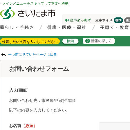
メインメニューをスキップして本文へ移動
フッターへ移動
ページの先頭です。
ページの先頭に戻る
メインメニューへ移動
サイト内検索。検索したいキーワードを入力し、検索ボタンをクリックもしくはキーボードのエンターキーを押してください。
メインメニューです。
情報の探し方
ページの本文です。
一つ前に見ていたページに戻る
お問い合わせフォーム
入力画面
お問い合わせ先：市民局/区政推進部
以下の内容を入力してください。
お名前
（必須）