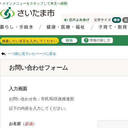
メインメニューをスキップして本文へ移動
フッターへ移動
ページの先頭です。
ページの先頭に戻る
メインメニューへ移動
サイト内検索。検索したいキーワードを入力し、検索ボタンをクリックもしくはキーボードのエンターキーを押してください。
メインメニューです。
情報の探し方
ページの本文です。
一つ前に見ていたページに戻る
お問い合わせフォーム
入力画面
お問い合わせ先：市民局/区政推進部
以下の内容を入力してください。
お名前
（必須）