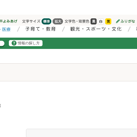
情報の探し方
部