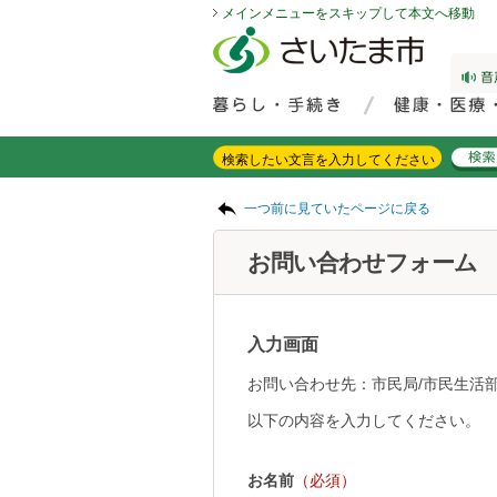
メインメニューをスキップして本文へ移動
フッターへ移動
ページの先頭です。
ページの先頭に戻る
メインメニューへ移動
サイト内検索。検索したいキーワードを入力し、検索ボタンをクリックもしくはキーボードのエンターキーを押してください。
メインメニューです。
ページの本文です。
一つ前に見ていたページに戻る
お問い合わせフォーム
入力画面
お問い合わせ先：市民局/市民生活部
以下の内容を入力してください。
お名前
（必須）