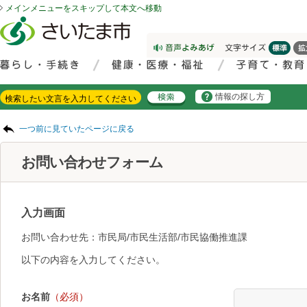
メインメニューをスキップして本文へ移動
フッターへ移動
ページの先頭です。
ページの先頭に戻る
メインメニューへ移動
サイト内検索。検索したいキーワードを入力し、検索ボタンをクリックもしくはキーボードのエンターキーを押してください。
メインメニューです。
情報の探し方
ページの本文です。
一つ前に見ていたページに戻る
お問い合わせフォーム
入力画面
お問い合わせ先：市民局/市民生活部/市民協働推進課
以下の内容を入力してください。
お名前
（必須）