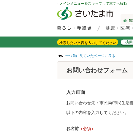
メインメニューをスキップして本文へ移動
フッターへ移動
ページの先頭です。
ページの先頭に戻る
メインメニューへ移動
サイト内検索。検索したいキーワードを入力し、検索ボタンをクリックもしくはキーボードのエンターキーを押してください。
メインメニューです。
ページの本文です。
一つ前に見ていたページに戻る
お問い合わせフォーム
入力画面
お問い合わせ先：市民局/市民生活部
以下の内容を入力してください。
お名前
（必須）