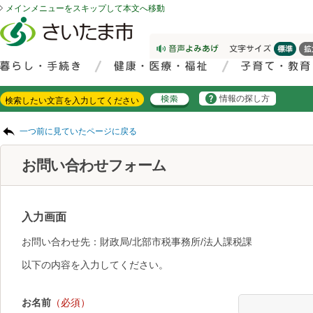
メインメニューをスキップして本文へ移動
フッターへ移動
ページの先頭です。
ページの先頭に戻る
メインメニューへ移動
サイト内検索。検索したいキーワードを入力し、検索ボタンをクリックもしくはキーボードのエンターキーを押してください。
メインメニューです。
情報の探し方
ページの本文です。
一つ前に見ていたページに戻る
お問い合わせフォーム
入力画面
お問い合わせ先：財政局/北部市税事務所/法人課税課
以下の内容を入力してください。
お名前
（必須）