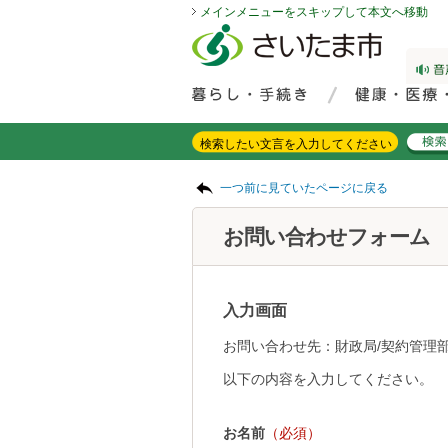
メインメニューをスキップして本文へ移動
フッターへ移動
ページの先頭です。
ページの先頭に戻る
メインメニューへ移動
サイト内検索。検索したいキーワードを入力し、検索ボタンをクリックもしくはキーボードのエンターキーを押してください。
メインメニューです。
ページの本文です。
一つ前に見ていたページに戻る
お問い合わせフォーム
入力画面
お問い合わせ先：財政局/契約管理部
以下の内容を入力してください。
お名前
（必須）