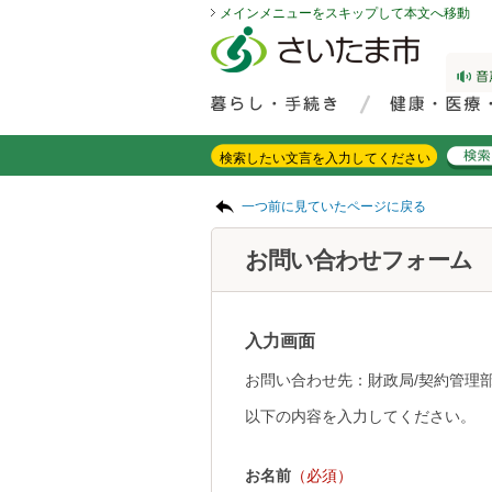
メインメニューをスキップして本文へ移動
フッターへ移動
ページの先頭です。
ページの先頭に戻る
メインメニューへ移動
サイト内検索。検索したいキーワードを入力し、検索ボタンをクリックもしくはキーボードのエンターキーを押してください。
メインメニューです。
ページの本文です。
一つ前に見ていたページに戻る
お問い合わせフォーム
入力画面
お問い合わせ先：財政局/契約管理部
以下の内容を入力してください。
お名前
（必須）