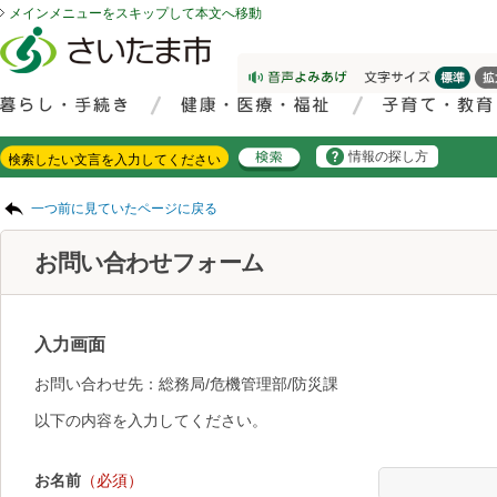
メインメニューをスキップして本文へ移動
フッターへ移動
ページの先頭です。
ページの先頭に戻る
メインメニューへ移動
サイト内検索。検索したいキーワードを入力し、検索ボタンをクリックもしくはキーボードのエンターキーを押してください。
メインメニューです。
情報の探し方
ページの本文です。
一つ前に見ていたページに戻る
お問い合わせフォーム
入力画面
お問い合わせ先：総務局/危機管理部/防災課
以下の内容を入力してください。
お名前
（必須）