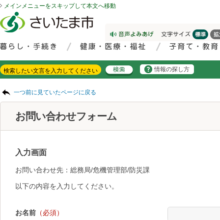
メインメニューをスキップして本文へ移動
フッターへ移動
ページの先頭です。
ページの先頭に戻る
メインメニューへ移動
サイト内検索。検索したいキーワードを入力し、検索ボタンをクリックもしくはキーボードのエンターキーを押してください。
メインメニューです。
情報の探し方
ページの本文です。
一つ前に見ていたページに戻る
お問い合わせフォーム
入力画面
お問い合わせ先：総務局/危機管理部/防災課
以下の内容を入力してください。
お名前
（必須）