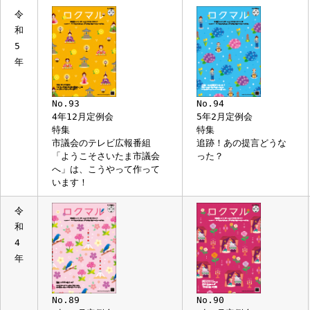
川周作選手が市議会を訪
「予算」と「条例」
問！
令
和
5
年
No.93
No.94
4年12月定例会
5年2月定例会
特集
特集
市議会のテレビ広報番組
追跡！あの提言どうな
「ようこそさいたま市議会
った？
へ」は、こうやって作って
います！
令
和