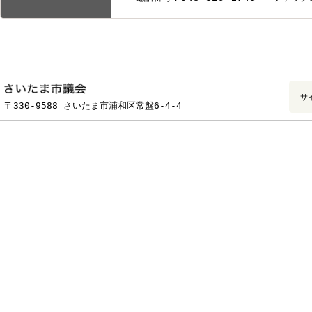
市議会だよりさいたま（ロクマル）の編集・発行について
市議会だより 音声版・点字版・テキスト版をご利用ください
市議会だより（ロクマル）は電子書籍でも閲覧できます
議会局/総務部/秘書課 広報係
お問い合わせ
048-829-1748
電話番号：
ファ
フッターです。
〒330-9588 さいたま市浦和区常盤6-4-4