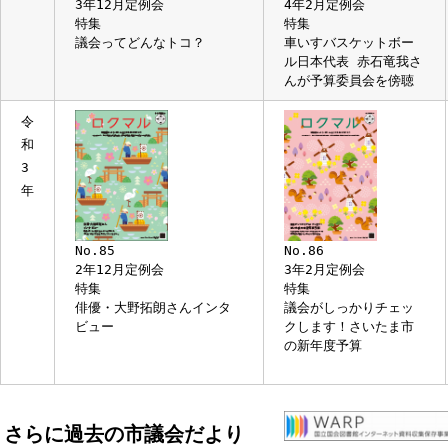
4
年
No.89
No.90
3年12月定例会
4年2月定例会
特集
特集
議会ってどんなトコ？
車いすバスケットボー
ル日本代表 赤石竜我
んが予算委員会を傍聴
令
和
3
年
No.85
No.86
2年12月定例会
3年2月定例会
特集
特集