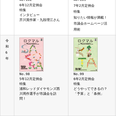
No.102
No.103
6年12月定例会
7年2月定例会
特集
特集
インタビュー
知りたい情報が満載！
芥川賞作家・九段理江さん
市議会ホームページ活
用術
令
和
6
年
No.98
No.99
5年12月定例会
6年2月定例会
特集
特集
浦和レッドダイヤモンズ西
どうやってできるの？