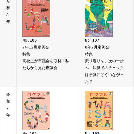
令
和
8
年
No.106
No.107
7年12月定例会
8年2月定例会
特集
特集
高校生が市議会を取材！私
振り返りを、次の一歩
たちから見た市議会
へ 決算でのチェック
は予算にどうつながっ
た？
令
和
7
年